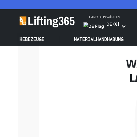
Γ
DIREKT ZUM INHALT
LAND AUSWÄHLEN
DE (€)
HEBEZEUGE
MATERIALHANDHABUNG
W
L