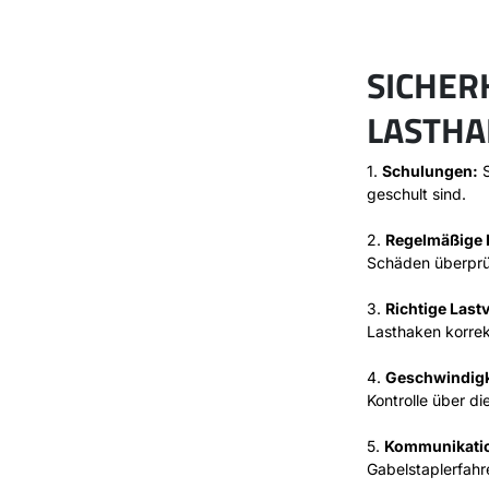
SICHER
LASTHA
1.
Schulungen:
S
geschult sind.
2.
Regelmäßige 
Schäden überprü
3.
Richtige Last
Lasthaken korrekt
4.
Geschwindigk
Kontrolle über d
5.
Kommunikati
Gabelstaplerfah