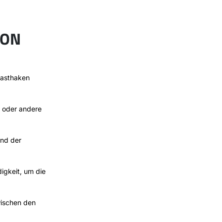
VON
Lasthaken
e oder andere
und der
igkeit, um die
wischen den