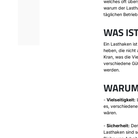
welches oft über
warum der Lastha
täglichen Betriebs
WAS IS
Ein Lasthaken ist
heben, die nicht 
Kran, was die Vie
verschiedene Güt
werden.
WARUM 
-
Vielseitigkeit:
L
es, verschiedene
wären.
-
Sicherheit:
Der 
Lasthaken sind s