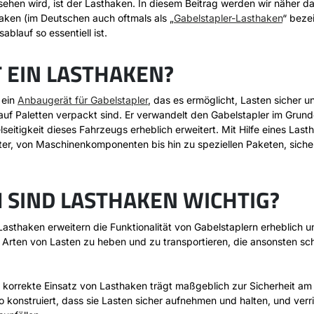
sehen wird, ist der Lasthaken. In diesem Beitrag werden wir näher d
ken (im Deutschen auch oftmals als „
Gabelstapler-Lasthaken
“ beze
ablauf so essentiell ist.
T EIN LASTHAKEN?
 ein
Anbaugerät für Gabelstapler
, das es ermöglicht, Lasten sicher un
auf Paletten verpackt sind. Er verwandelt den Gabelstapler im Grunde
lseitigkeit dieses Fahrzeugs erheblich erweitert. Mit Hilfe eines Las
er, von Maschinenkomponenten bis hin zu speziellen Paketen, siche
SIND LASTHAKEN WICHTIG?
asthaken erweitern die Funktionalität von Gabelstaplern erheblich 
 Arten von Lasten zu heben und zu transportieren, die ansonsten 
korrekte Einsatz von Lasthaken trägt maßgeblich zur Sicherheit am 
o konstruiert, dass sie Lasten sicher aufnehmen und halten, und verr