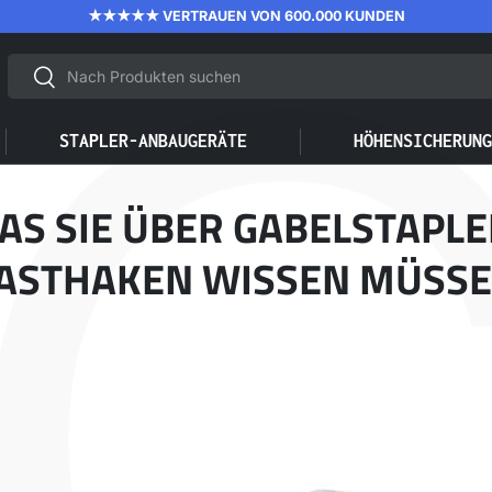
L
★★★★★ VERTRAUEN VON 600.000 KUNDEN
Suchen
Suchen
STAPLER-ANBAUGERÄTE
HÖHENSICHERUN
AS SIE ÜBER GABELSTAPLE
ASTHAKEN WISSEN MÜSS