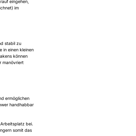
arauf eingehen,
ichnet) im
d stabil zu
 in einen kleinen
thakens können
r manövriert
und ermöglichen
schwer handhabbar
Arbeitsplatz bei.
ingern somit das