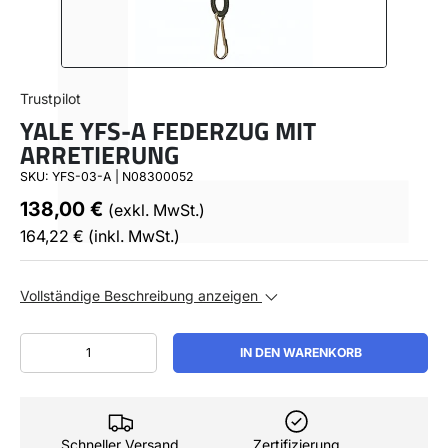
ÜBER
Trustpilot
YALE YFS-A FEDERZUG MIT
DE (€)
ARRETIERUNG
SKU:
YFS-03-A | N08300052
138,00 €
(exkl. MwSt.)
164,22 €
(inkl. MwSt.)
Vollständige Beschreibung anzeigen
Anzahl
IN DEN WARENKORB
Schneller Versand
Zertifizierung