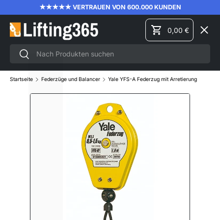
L
Γ
★★★★★ VERTRAUEN VON 600.000 KUNDEN
DIREKT ZUM INHALT
Menü
0,00 €
Einkaufswagen
Suchen
Suchen
HEBEZEUGE
Startseite
Federzüge und Balancer
Yale YFS-A Federzug mit Arretierung
MATERIALHANDHABUNG
STAPLER-ANBAUGERÄTE
HÖHENSICHERUNGSAUSRÜSTUNG
MARKEN